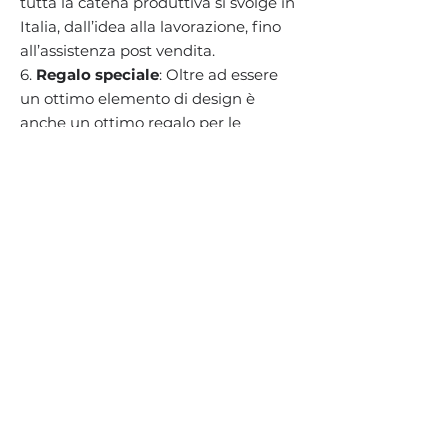
tutta la catena produttiva si svolge in
Italia, dall’idea alla lavorazione, fino
all’assistenza post vendita.
6.
Regalo speciale
: Oltre ad essere
un ottimo elemento di design è
anche un ottimo regalo per le
persone che ti circondano.
TORNA IN ALTO
Iscriviti alla nostra mailing list
Email
Sign up