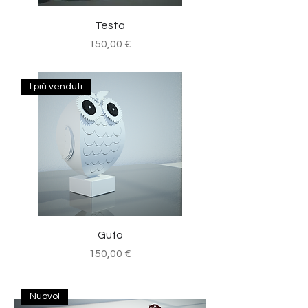
Testa
Prezzo
150,00 €
I più venduti
Gufo
Prezzo
150,00 €
Nuovo!