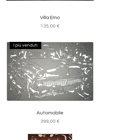
Villa Emo
Prezzo
135,00 €
I più venduti
Automobile
Prezzo
399,00 €